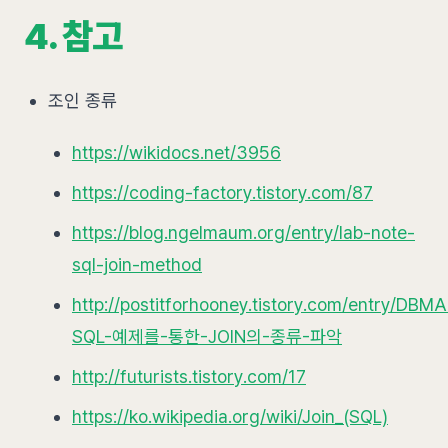
4. 참고
조인 종류
https://wikidocs.net/3956
https://coding-factory.tistory.com/87
https://blog.ngelmaum.org/entry/lab-note-
sql-join-method
http://postitforhooney.tistory.com/entry/DBM
SQL-예제를-통한-JOIN의-종류-파악
http://futurists.tistory.com/17
https://ko.wikipedia.org/wiki/Join_(SQL)