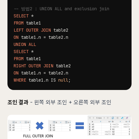
-- 방법2 : UNION ALL and exclusion join
SELECT
*
FROM
LEFT
OUTER
JOIN
ON
 table1
.
n 
=
 table2
.
UNION
ALL
SELECT
*
FROM
RIGHT
OUTER
JOIN
ON
 table1
.
n 
=
 table2
.
WHERE
 table1
.
n 
IS
null
;
조인 결과
- 왼쪽 외부 조인 + 오른쪽 외부 조인