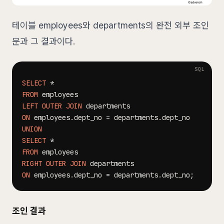
테이블 employees와 departments의 완전 외부 조인
문과 그 결과이다.
SELECT
*
FROM
LEFT
OUTER
JOIN
ON
 employees
.
dept_no 
=
 departments
.
UNION
SELECT
*
FROM
RIGHT
OUTER
JOIN
ON
 employees
.
dept_no 
=
 departments
.
dept_no
;
조인 결과