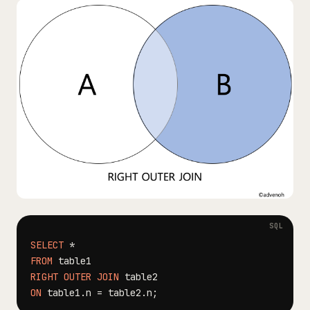
SELECT
*
FROM
RIGHT
OUTER
JOIN
ON
 table1
.
n 
=
 table2
.
n
;