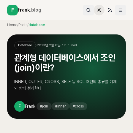
F
frank
.blog
Home
/
Posts
/
database
Database
·
2019년 2월 6일
·
7
min read
관계형 데이터베이스에서 조인
(join)이란?
INNER, OUTER, CROSS, SELF 등 SQL 조인의 종류를 예제
와 함께 정리한다
·
F
Frank
#
join
#
inner
#
cross