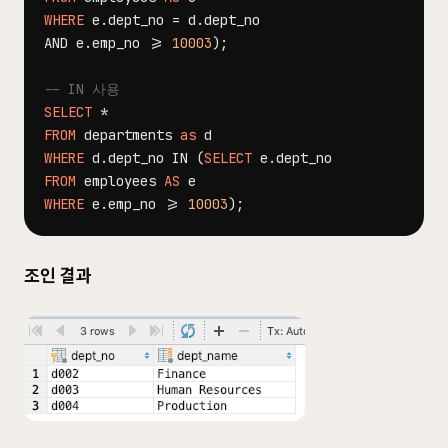
WHERE
 e
.
dept_no 
=
 d
.
AND
 e
.
emp_no 
>=
10003
)
;
-- IN 사용
SELECT
*
FROM
 departments 
as
WHERE
 d
.
dept_no 
IN
(
SELECT
 e
.
FROM
 employees 
AS
WHERE
 e
.
emp_no 
>=
10003
)
;
조인 결과