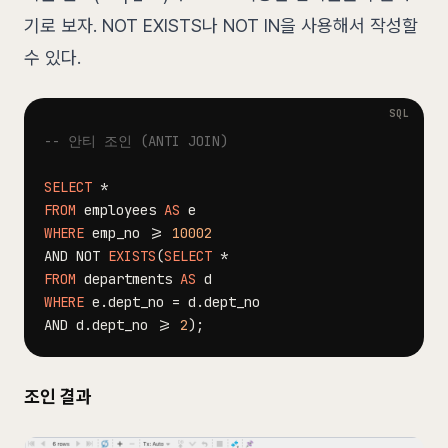
기로 보자. NOT EXISTS나 NOT IN을 사용해서 작성할
수 있다.
-- 안티 조인 (ANTI JOIN)
SELECT
*
FROM
 employees 
AS
WHERE
 emp_no 
>=
10002
AND
NOT
EXISTS
(
SELECT
*
FROM
 departments 
AS
WHERE
 e
.
dept_no 
=
 d
.
AND
 d
.
dept_no 
>=
2
)
;
조인 결과