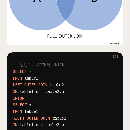
-- 방법1 : JOIN와 UNION
SELECT
*
FROM
LEFT
OUTER
JOIN
ON
 table1
.
n 
=
 table2
.
UNION
SELECT
*
FROM
RIGHT
OUTER
JOIN
ON
 table1
.
n 
=
 table2
.
n
;