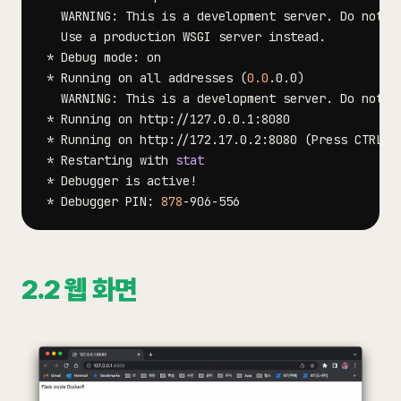
   WARNING: This is a development server. Do not u
 * Running on all addresses 
(
0.0
.0.0
)
   WARNING: This is a development server. Do not u
 * Running on http://172.17.0.2:8080 
(
Press CTRL+C
 * Restarting with 
stat
 * Debugger is active
!
 * Debugger PIN: 
878
2.2 웹 화면