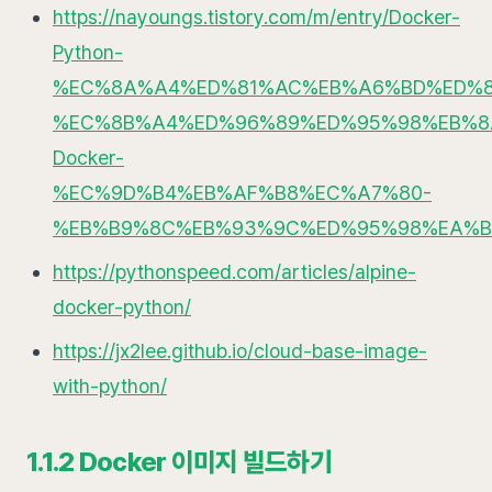
https://nayoungs.tistory.com/m/entry/Docker-
Python-
%EC%8A%A4%ED%81%AC%EB%A6%BD%ED%8
%EC%8B%A4%ED%96%89%ED%95%98%EB%8
Docker-
%EC%9D%B4%EB%AF%B8%EC%A7%80-
%EB%B9%8C%EB%93%9C%ED%95%98%EA%B
https://pythonspeed.com/articles/alpine-
docker-python/
https://jx2lee.github.io/cloud-base-image-
with-python/
1.1.2 Docker 이미지 빌드하기