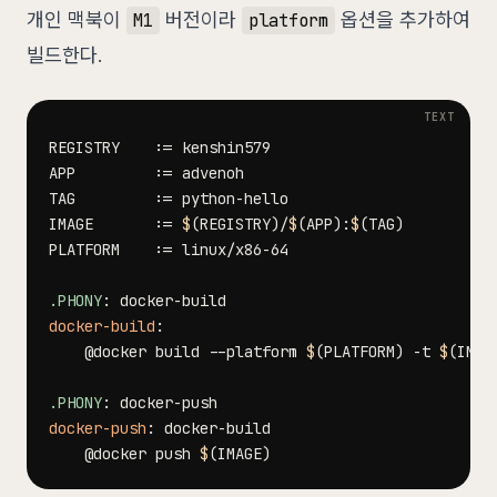
개인 맥북이
버전이라
옵션을 추가하여
M1
platform
빌드한다.
REGISTRY 	
:=
APP    		
:=
TAG         
:=
IMAGE       
:=
$
(
REGISTRY
)
/
$
(
APP
)
:
$
(
TAG
)
PLATFORM	
:=
.PHONY
:
docker-build
:
@
docker build --platform 
$
(
PLATFORM
)
 -t 
$
(
IMAG
.PHONY
:
docker-push
:
@
docker push 
$
(
IMAGE
)