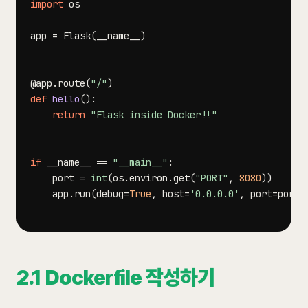
import
app 
=
 Flask
(
__name__
)
@app
.
route
(
"/"
)
def
hello
(
)
:
return
"Flask inside Docker!!"
if
 __name__ 
==
"__main__"
:
    port 
=
int
(
os
.
environ
.
get
(
"PORT"
,
8080
)
)
    app
.
run
(
debug
=
True
,
 host
=
'0.0.0.0'
,
 port
=
port
)
2.1 Dockerfile 작성하기