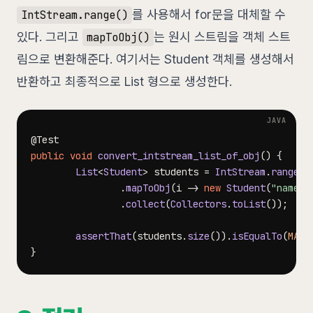
를 사용해서 for문을 대체할 수
IntStream.range()
있다. 그리고
는 원시 스트림을 객체 스트
mapToObj()
림으로 변환해준다. 여기서는 Student 객체를 생성해서
반환하고 최종적으로 List 형으로 생성한다.
@Test
public
void
convert_intstream_list_of_obj
(
)
{
List
<
Student
>
 students 
=
IntStream
.
range
(
0
.
mapToObj
(
i 
->
new
Student
(
"name"
.
collect
(
Collectors
.
toList
(
)
)
;
assertThat
(
students
.
size
(
)
)
.
isEqualTo
(
MAX
)
}