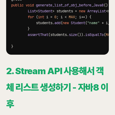
public
void
generate_list_of_obj_before_Java8
(
)
{
List
<
Student
>
 students 
=
new
ArrayList
<
>
(
)
for
(
int
 i 
=
0
;
 i 
<
MAX
;
 i
++
)
{
			students
.
add
(
new
Student
(
"name"
+
 i
,
 i
}
assertThat
(
students
.
size
(
)
)
.
isEqualTo
(
MAX
)
}
2. Stream API 사용해서 객
체 리스트 생성하기 - 자바8 이
후