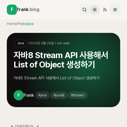
F
frank
.blog
Home
/
Posts
/
java
Java
·
2020년 6월 29일
·
1
min read
자바8 Stream API 사용해서
List of Object 생성하기
자바8 Stream API 사용해서 List of Object 생성하기
·
F
Frank
#
java
#
java8
#
stream
CONTENTS ·
4