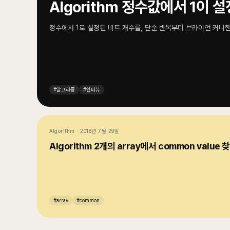
Algorithm 정수값에서 1이 
정수에서 1로 설정된 비트 개수를, 단순 반복부터 브라이언 커니핸 알
#
알고리즘
#
인터뷰
Algorithm
·
2018년 7월 29일
Algorithm 2개의 array에서 common value 
#
array
#
common