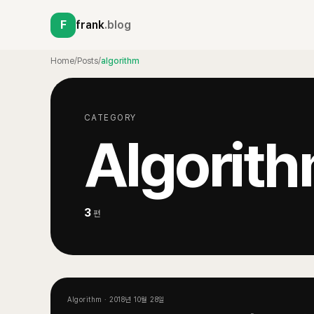
F
frank
.blog
Home
/
Posts
/
algorithm
CATEGORY
Algorit
3
편
Algorithm
·
2018년 10월 28일