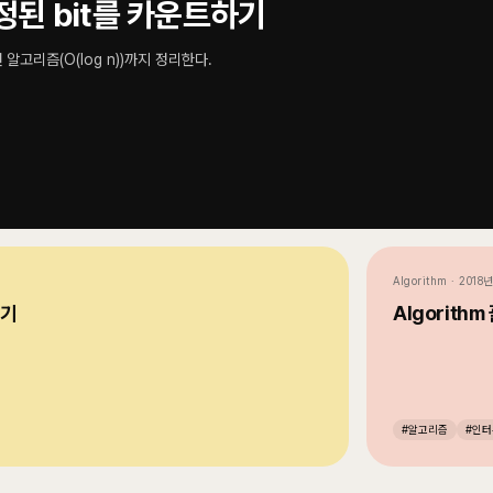
설정된 bit를 카운트하기
고리즘(O(log n))까지 정리한다.
Algorithm
·
2018
찾기
Algorith
#
알고리즘
#
인터