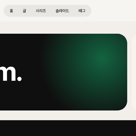
홈
글
시리즈
슬라이드
태그
hm
.