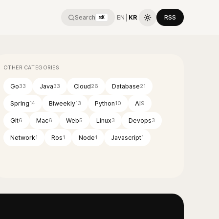
Search
EN
│
KR
RSS
⌘K
OTHER CATEGORIES
Go
Java
Cloud
Database
33
33
26
21
Spring
Biweekly
Python
Ai
14
13
10
9
Git
Mac
Web
Linux
Devops
6
6
5
3
3
Network
Ros
Node
Javascript
1
1
1
1