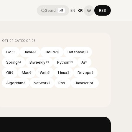
Search
EN
│
KR
RSS
⌘K
OTHER CATEGORIES
Go
Java
Cloud
Database
33
33
26
21
Spring
Biweekly
Python
Ai
14
13
10
9
Git
Mac
Web
Linux
Devops
6
6
5
3
3
Algorithm
Network
Ros
Javascript
3
1
1
1