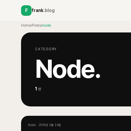
F
frank
.blog
Home
/
Posts
/
node
CATEGORY
Node
.
1
편
Node
·
2019년 3월 24일