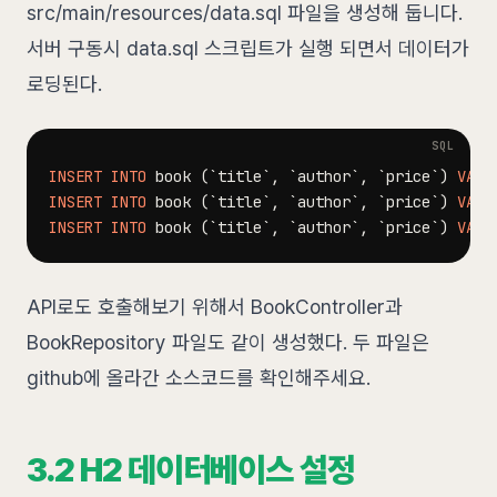
src/main/resources/data.sql 파일을 생성해 둡니다.
서버 구동시 data.sql 스크립트가 실행 되면서 데이터가
로딩된다.
INSERT
INTO
 book 
(
`
title
`
,
`
author
`
,
`
price
`
)
VALU
INSERT
INTO
 book 
(
`
title
`
,
`
author
`
,
`
price
`
)
VALU
INSERT
INTO
 book 
(
`
title
`
,
`
author
`
,
`
price
`
)
VALU
API로도 호출해보기 위해서 BookController과
BookRepository 파일도 같이 생성했다. 두 파일은
github에 올라간 소스코드를 확인해주세요.
3.2 H2 데이터베이스 설정