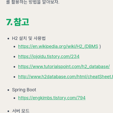
를 활용하는 방법을 알아보자.
7. 참고
H2 설치 및 사용법
https://en.wikipedia.org/wiki/H2_(DBMS
)
https://jojoldu.tistory.com/234
https://www.tutorialspoint.com/h2_database/
http://www.h2database.com/html/cheatSheet.
Spring Boot
https://engkimbs.tistory.com/794
서버 모드