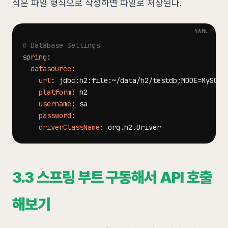
식은 파일 형식으로 작성하면 파일로 저장된다.
# Database Settings
spring
:
datasource
:
url
:
 jdbc
:
h2
:
file
:
platform
:
username
:
password
:
driverClassName
:
3.3 스프링 부트 구동해서 API 호출
해보기