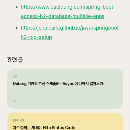
https://www.baeldung.com/spring-boot-
access-h2-database-multiple-apps
https://jehuipark.github.io/java/springboot-
h2-tcp-setup
관련 글
GO
Golang 기반의 분산 스케줄러 - Asynq에 대해서 알아보자
→
SPRING
자주 접하는 게 되는 Http Status Code