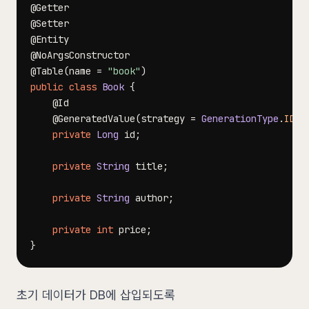
@Getter
@Setter
@Entity
@NoArgsConstructor
@Table
(
name 
=
"book"
)
public
class
Book
{
@Id
@GeneratedValue
(
strategy 
=
GenerationType
.
IDEN
private
Long
 id
;
private
String
 title
;
private
String
 author
;
private
int
 price
;
}
초기 데이터가 DB에 삽입되도록