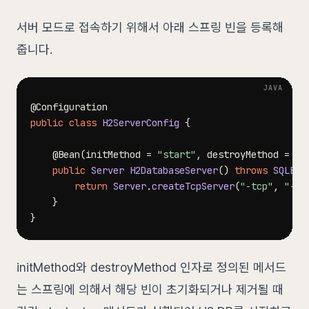
서버 모드로 접속하기 위해서 아래 스프링 빈을 등록해
줍니다.
@Configuration
public
class
H2ServerConfig
{
@Bean
(
initMethod 
=
"start"
,
 destroyMethod 
=
"s
public
Server
H2DatabaseServer
(
)
throws
SQLExc
return
Server
.
createTcpServer
(
"-tcp"
,
"-tc
}
}
initMethod와 destroyMethod 인자로 정의된 메서드
는 스프링에 의해서 해당 빈이 초기화되거나 제거될 때