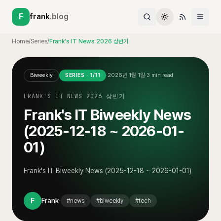
F
frank
.blog
Home
/
Series
/
Frank's IT News 2026 상반기
Biweekly
SERIES ·
1
/
11
·
2026년 1월 1일
·
3
min read
FRANK'S IT NEWS 2026 상반기
Frank's IT Biweekly News
(2025-12-18 ~ 2026-01-
01)
Frank's IT Biweekly News (2025-12-18 ~ 2026-01-01)
·
F
Frank
#
news
#
biweekly
#
tech