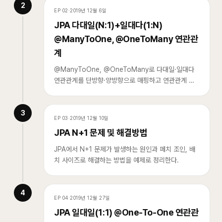
2
EP
02
·
2019년 12월 6일
JPA 다대일(N:1)+일대다(1:N)
@ManyToOne, @OneToMany 연관관
계
@ManyToOne, @OneToMany로 다대일·일대다
연관관계를 단방향·양방향으로 매핑하고 연관관계 주
인, fetch, optional 옵션을 정리한다.
3
EP
03
·
2019년 12월 10일
JPA N+1 문제 및 해결방법
JPA에서 N+1 문제가 발생하는 원인과 페치 조인, 배
치 사이즈로 해결하는 방법을 예제로 정리한다.
4
EP
04
·
2019년 12월 27일
JPA 일대일(1:1) @One-To-One 연관관