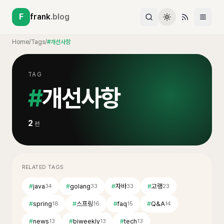
F
frank
.blog
Home
/
Tags
/
#개선사항
TAG
#
개선사항
2
편
RELATED TAGS
#
java
#
golang
#
자바
#
고랭
34
33
33
23
#
spring
#
스프링
#
faq
#
Q&A
18
16
15
14
#
news
#
biweekly
#
tech
13
13
13