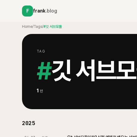
F
frank
.blog
Home
/
Tags
/
#깃 서브모듈
TAG
#
깃 서브
1
편
2025