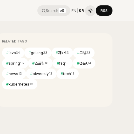
Search
EN
│
KR
RSS
⌘K
RELATED TAGS
#
java
#
golang
#
자바
#
고랭
34
33
33
23
#
spring
#
스프링
#
faq
#
Q&A
18
16
15
14
#
news
#
biweekly
#
tech
13
13
13
#
kubernetes
10