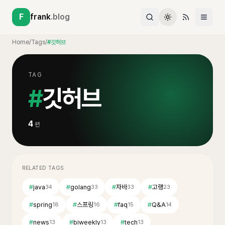
F
frank
.blog
Home
/
Tags
/
#깃허브
TAG
#
깃허브
4
편
RELATED TAGS
#
java
#
golang
#
자바
#
고랭
34
33
33
23
#
spring
#
스프링
#
faq
#
Q&A
18
16
15
14
#
news
#
biweekly
#
tech
13
13
13