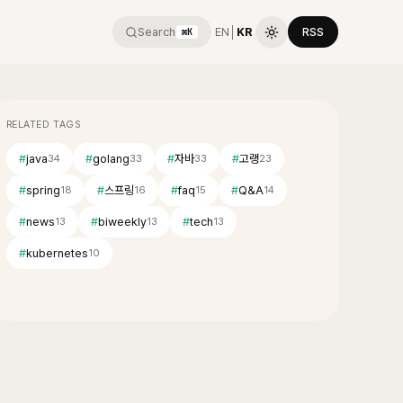
Search
EN
│
KR
RSS
⌘K
RELATED TAGS
#
java
#
golang
#
자바
#
고랭
34
33
33
23
#
spring
#
스프링
#
faq
#
Q&A
18
16
15
14
#
news
#
biweekly
#
tech
13
13
13
#
kubernetes
10