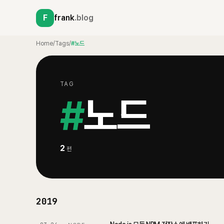
F
frank
.blog
Home
/
Tags
/
#노드
TAG
#
노드
2
편
2019