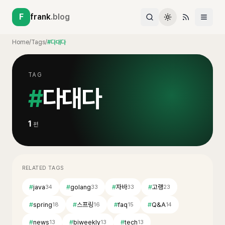
F
frank
.blog
Home
/
Tags
/
#다대다
TAG
#
다대다
1
편
RELATED TAGS
#
java
#
golang
#
자바
#
고랭
34
33
33
23
#
spring
#
스프링
#
faq
#
Q&A
18
16
15
14
#
news
#
biweekly
#
tech
13
13
13