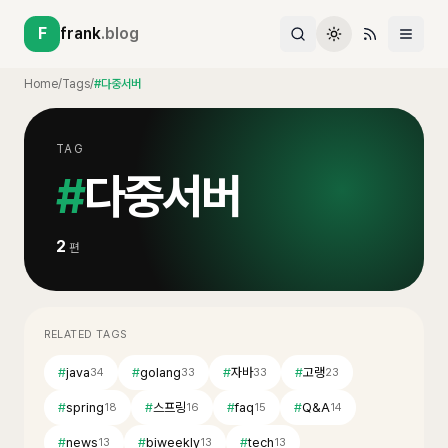
F
frank
.blog
Home
/
Tags
/
#다중서버
TAG
#
다중서버
2
편
RELATED TAGS
#
java
#
golang
#
자바
#
고랭
34
33
33
23
#
spring
#
스프링
#
faq
#
Q&A
18
16
15
14
#
news
#
biweekly
#
tech
13
13
13