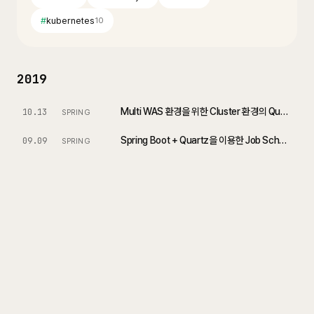
#
kubernetes
10
2019
Multi WAS 환경을 위한 Cluster 환경의 Quartz Job Scheduler 구현
10.13
SPRING
Spring Boot + Quartz을 이용한 Job Scheduler 구현 (In-memory)
09.09
SPRING