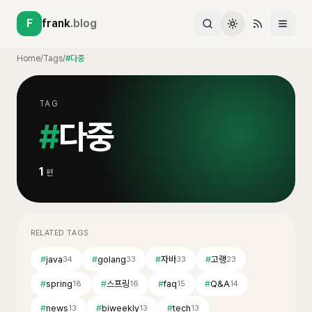
F
frank
.blog
Home
/
Tags
/
#다중
TAG
#
다중
1
편
RELATED TAGS
#
java
#
golang
#
자바
#
고랭
34
33
33
23
#
spring
#
스프링
#
faq
#
Q&A
18
16
15
14
#
news
#
biweekly
#
tech
13
13
13