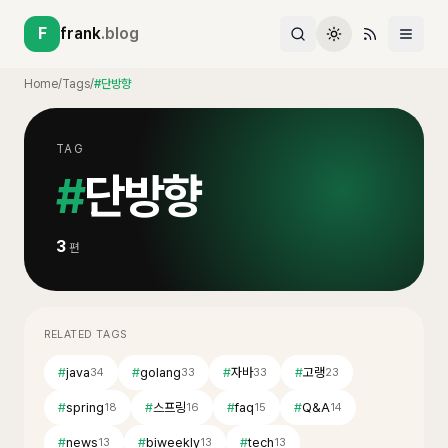
F
frank
.blog
Home
/
Tags
/
#단방향
TAG
#
단방향
3
편
RELATED TAGS
#
java
#
golang
#
자바
#
고랭
34
33
33
23
#
spring
#
스프링
#
faq
#
Q&A
18
16
15
14
#
news
#
biweekly
#
tech
13
13
13