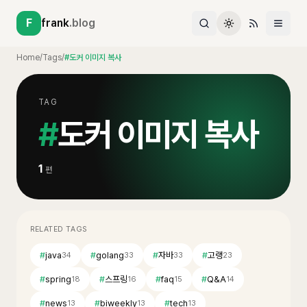
F
frank
.blog
Home
/
Tags
/
#도커 이미지 복사
TAG
#
도커 이미지 복사
1
편
RELATED TAGS
#
java
#
golang
#
자바
#
고랭
34
33
33
23
#
spring
#
스프링
#
faq
#
Q&A
18
16
15
14
#
news
#
biweekly
#
tech
13
13
13