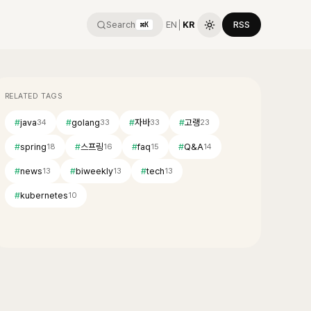
Search
EN
│
KR
RSS
⌘K
RELATED TAGS
#
java
#
golang
#
자바
#
고랭
34
33
33
23
#
spring
#
스프링
#
faq
#
Q&A
18
16
15
14
#
news
#
biweekly
#
tech
13
13
13
#
kubernetes
10