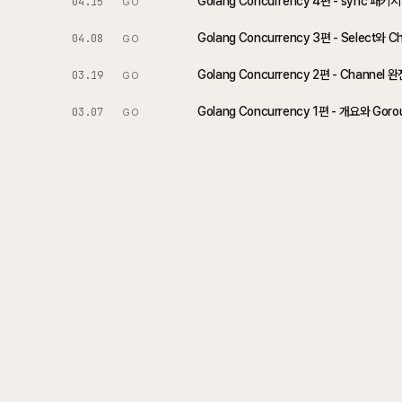
Golang Concurrency 4편 - sync 패
04.15
GO
Golang Concurrency 3편 - Select와 
04.08
GO
Golang Concurrency 2편 - Channel 
03.19
GO
Golang Concurrency 1편 - 개요와 Goro
03.07
GO