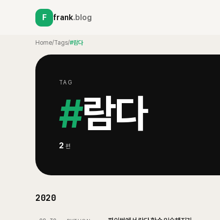
F
frank
.blog
Home
/
Tags
/
#람다
TAG
#
람다
2
편
2020