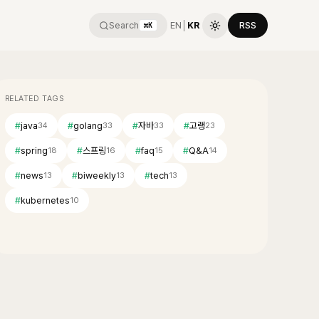
Search
EN
│
KR
RSS
⌘K
RELATED TAGS
#
java
#
golang
#
자바
#
고랭
34
33
33
23
#
spring
#
스프링
#
faq
#
Q&A
18
16
15
14
#
news
#
biweekly
#
tech
13
13
13
#
kubernetes
10