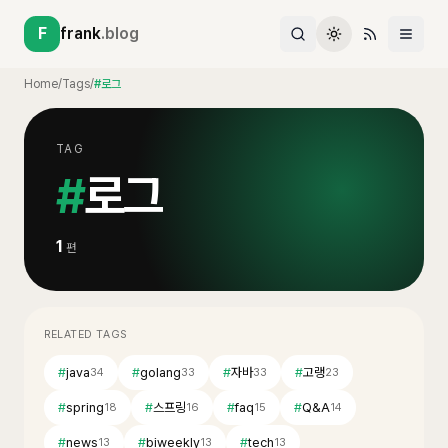
F
frank
.blog
Home
/
Tags
/
#로그
TAG
#
로그
1
편
RELATED TAGS
#
java
#
golang
#
자바
#
고랭
34
33
33
23
#
spring
#
스프링
#
faq
#
Q&A
18
16
15
14
#
news
#
biweekly
#
tech
13
13
13