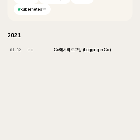
#
kubernetes
10
2021
Go에서의 로그깅 (Logging in Go)
01.02
GO