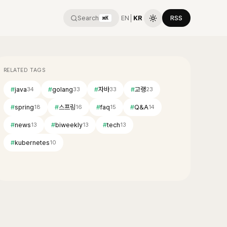
Search
EN
│
KR
RSS
⌘K
RELATED TAGS
#
java
#
golang
#
자바
#
고랭
34
33
33
23
#
spring
#
스프링
#
faq
#
Q&A
18
16
15
14
#
news
#
biweekly
#
tech
13
13
13
#
kubernetes
10