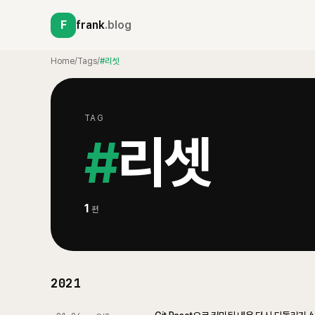
F
frank
.blog
Home
/
Tags
/
#리셋
TAG
#
리셋
1
편
2021