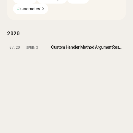
#
kubernetes
10
2020
Custom Handler Method ArgumentResolver 만들어보기
07.20
SPRING