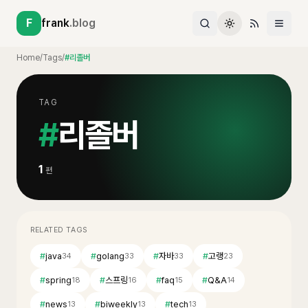
F
frank
.blog
Home
/
Tags
/
#리졸버
TAG
#
리졸버
1
편
RELATED TAGS
#
java
#
golang
#
자바
#
고랭
34
33
33
23
#
spring
#
스프링
#
faq
#
Q&A
18
16
15
14
#
news
#
biweekly
#
tech
13
13
13