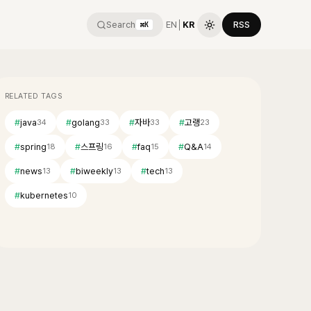
Search
EN
│
KR
RSS
⌘K
RELATED TAGS
#
java
#
golang
#
자바
#
고랭
34
33
33
23
#
spring
#
스프링
#
faq
#
Q&A
18
16
15
14
#
news
#
biweekly
#
tech
13
13
13
#
kubernetes
10