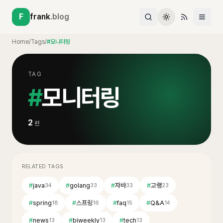
F
frank
.blog
Home
/
Tags
/
#모니터링
TAG
#
모니터링
2
편
RELATED TAGS
#
java
#
golang
#
자바
#
고랭
34
33
33
23
#
spring
#
스프링
#
faq
#
Q&A
18
16
15
14
#
news
#
biweekly
#
tech
13
13
13