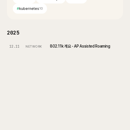
#
kubernetes
10
2025
802.11k 개요 - AP Assisted Roaming
12.11
NETWORK