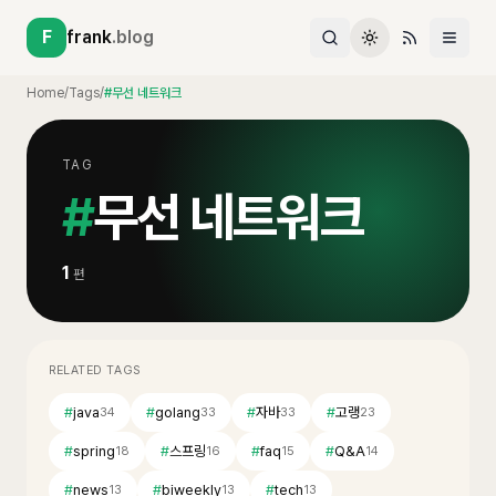
F
frank
.blog
Home
/
Tags
/
#무선 네트워크
TAG
#
무선 네트워크
1
편
RELATED TAGS
#
java
#
golang
#
자바
#
고랭
34
33
33
23
#
spring
#
스프링
#
faq
#
Q&A
18
16
15
14
#
news
#
biweekly
#
tech
13
13
13