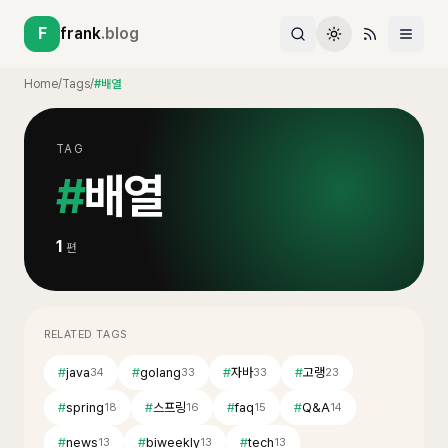
F
frank
.blog
Home
/
Tags
/
#배열
TAG
#
배열
1
편
RELATED TAGS
#
java
#
golang
#
자바
#
고랭
34
33
33
23
#
spring
#
스프링
#
faq
#
Q&A
18
16
15
14
#
news
#
biweekly
#
tech
13
13
13