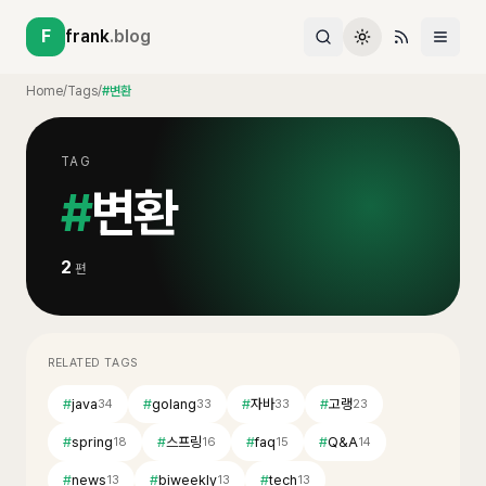
F
frank
.blog
Home
/
Tags
/
#변환
TAG
#
변환
2
편
RELATED TAGS
#
java
#
golang
#
자바
#
고랭
34
33
33
23
#
spring
#
스프링
#
faq
#
Q&A
18
16
15
14
#
news
#
biweekly
#
tech
13
13
13