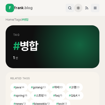
F
frank
.blog
Home
/
Tags
/
#병합
TAG
#
병합
1
편
RELATED TAGS
#
java
#
golang
#
자바
#
고랭
34
33
33
23
#
spring
#
스프링
#
faq
#
Q&A
18
16
15
14
#
news
#
biweekly
#
tech
13
13
13