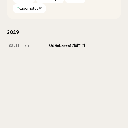
#
kubernetes
10
2019
Git Rebase로 병합하기
08.11
GIT