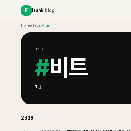
F
frank
.blog
Home
/
Tags
/
#비트
TAG
#
비트
1
편
2018