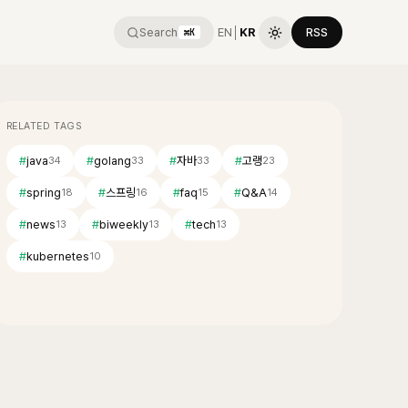
Search
EN
│
KR
RSS
⌘K
RELATED TAGS
#
java
#
golang
#
자바
#
고랭
34
33
33
23
#
spring
#
스프링
#
faq
#
Q&A
18
16
15
14
#
news
#
biweekly
#
tech
13
13
13
#
kubernetes
10