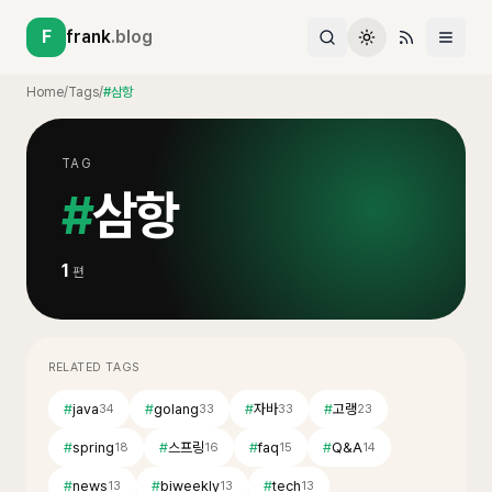
F
frank
.blog
Home
/
Tags
/
#삼항
TAG
#
삼항
1
편
RELATED TAGS
#
java
#
golang
#
자바
#
고랭
34
33
33
23
#
spring
#
스프링
#
faq
#
Q&A
18
16
15
14
#
news
#
biweekly
#
tech
13
13
13