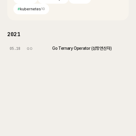
#
kubernetes
10
2021
Go Ternary Operator (삼항연산자)
05.18
GO