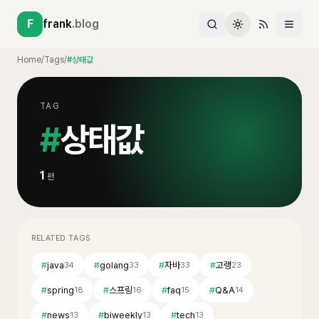
F
frank
.blog
Home
/
Tags
/
#상태값
TAG
#
상태값
1
편
RELATED TAGS
#
java
#
golang
#
자바
#
고랭
34
33
33
23
#
spring
#
스프링
#
faq
#
Q&A
18
16
15
14
#
news
#
biweekly
#
tech
13
13
13