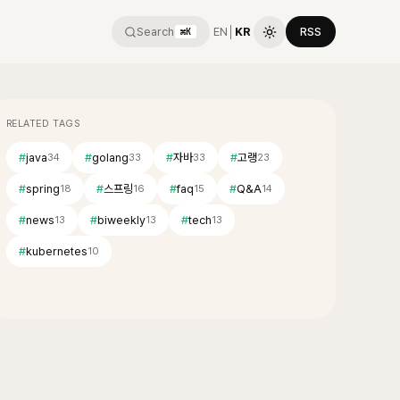
Search
EN
│
KR
RSS
⌘K
RELATED TAGS
#
java
#
golang
#
자바
#
고랭
34
33
33
23
#
spring
#
스프링
#
faq
#
Q&A
18
16
15
14
#
news
#
biweekly
#
tech
13
13
13
#
kubernetes
10