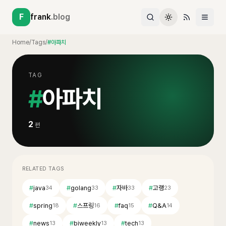
F
frank
.blog
Home
/
Tags
/
#아파치
TAG
#
아파치
2
편
RELATED TAGS
#
java
#
golang
#
자바
#
고랭
34
33
33
23
#
spring
#
스프링
#
faq
#
Q&A
18
16
15
14
#
news
#
biweekly
#
tech
13
13
13