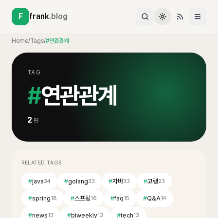
F
frank
.blog
Home
/
Tags
/
#연관관계
TAG
#
연관관계
2
편
RELATED TAGS
#
java
#
golang
#
자바
#
고랭
34
33
33
23
#
spring
#
스프링
#
faq
#
Q&A
18
16
15
14
#
news
#
biweekly
#
tech
13
13
13