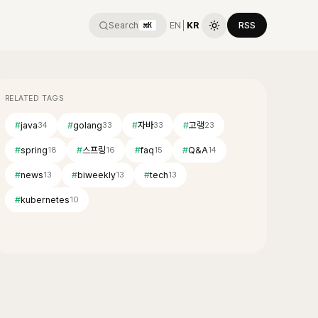
Search
EN
│
KR
RSS
⌘K
RELATED TAGS
#
java
#
golang
#
자바
#
고랭
34
33
33
23
#
spring
#
스프링
#
faq
#
Q&A
18
16
15
14
#
news
#
biweekly
#
tech
13
13
13
#
kubernetes
10