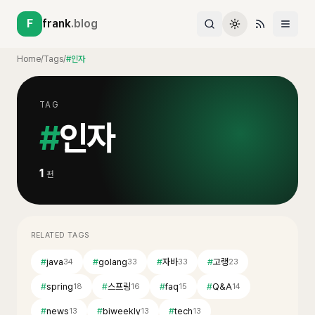
F
frank
.blog
Home
/
Tags
/
#인자
TAG
#
인자
1
편
RELATED TAGS
#
java
#
golang
#
자바
#
고랭
34
33
33
23
#
spring
#
스프링
#
faq
#
Q&A
18
16
15
14
#
news
#
biweekly
#
tech
13
13
13