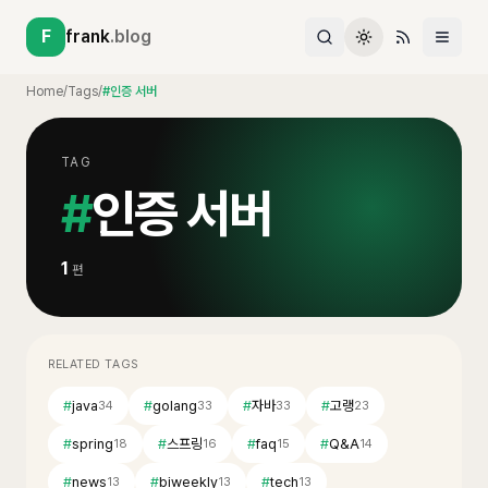
F
frank
.blog
Home
/
Tags
/
#인증 서버
TAG
#
인증 서버
1
편
RELATED TAGS
#
java
#
golang
#
자바
#
고랭
34
33
33
23
#
spring
#
스프링
#
faq
#
Q&A
18
16
15
14
#
news
#
biweekly
#
tech
13
13
13