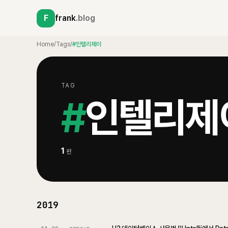
F
frank
.blog
Home
/
Tags
/
#인텔리제이
TAG
#
인텔리제
1
편
2019