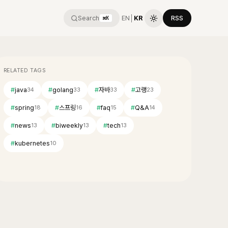
Search
EN
│
KR
RSS
⌘K
RELATED TAGS
#
java
#
golang
#
자바
#
고랭
34
33
33
23
#
spring
#
스프링
#
faq
#
Q&A
18
16
15
14
#
news
#
biweekly
#
tech
13
13
13
#
kubernetes
10