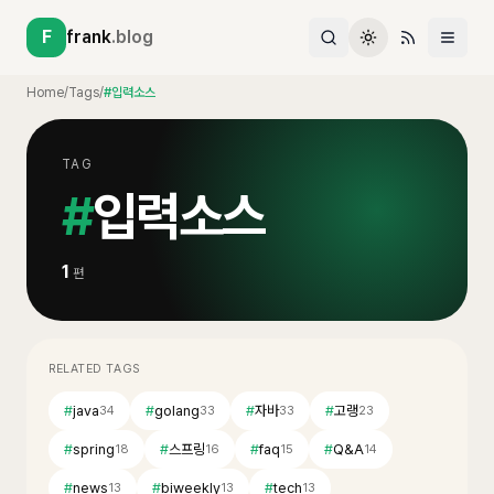
F
frank
.blog
Home
/
Tags
/
#입력소스
TAG
#
입력소스
1
편
RELATED TAGS
#
java
#
golang
#
자바
#
고랭
34
33
33
23
#
spring
#
스프링
#
faq
#
Q&A
18
16
15
14
#
news
#
biweekly
#
tech
13
13
13