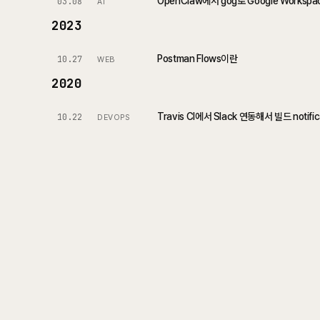
OpenClaw에서 gog로 Google Worksp
03.08
AI
2023
Postman Flows이란
10.27
WEB
2020
Travis CI에서 Slack 연동해서 빌드 notifi
10.22
DEVOPS