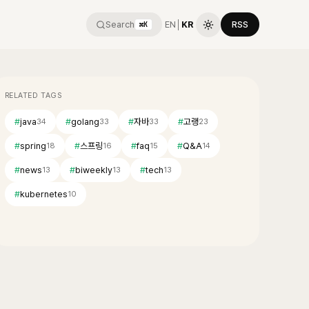
Search
EN
│
KR
RSS
⌘K
RELATED TAGS
#
java
#
golang
#
자바
#
고랭
34
33
33
23
#
spring
#
스프링
#
faq
#
Q&A
18
16
15
14
#
news
#
biweekly
#
tech
13
13
13
#
kubernetes
10