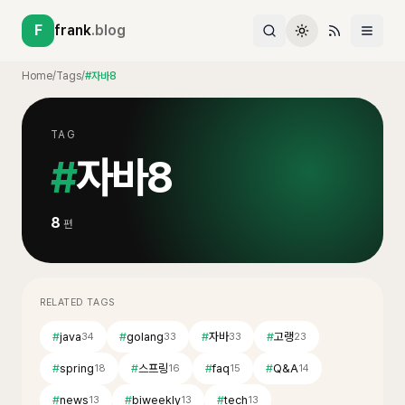
F
frank
.blog
Home
/
Tags
/
#자바8
TAG
#
자바8
8
편
RELATED TAGS
#
java
#
golang
#
자바
#
고랭
34
33
33
23
#
spring
#
스프링
#
faq
#
Q&A
18
16
15
14
#
news
#
biweekly
#
tech
13
13
13