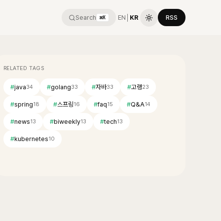
Search
EN
│
KR
RSS
⌘K
RELATED TAGS
#
java
#
golang
#
자바
#
고랭
34
33
33
23
#
spring
#
스프링
#
faq
#
Q&A
18
16
15
14
#
news
#
biweekly
#
tech
13
13
13
#
kubernetes
10