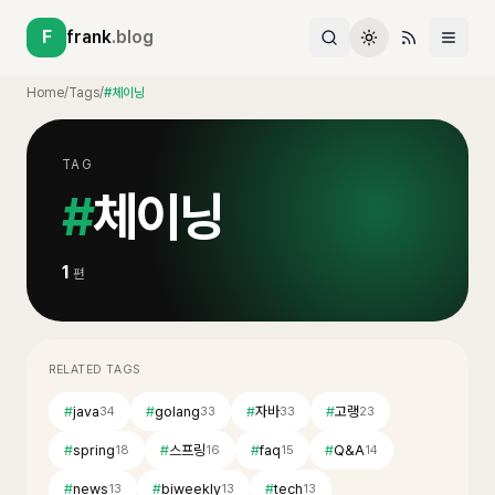
F
frank
.blog
Home
/
Tags
/
#체이닝
TAG
#
체이닝
1
편
RELATED TAGS
#
java
#
golang
#
자바
#
고랭
34
33
33
23
#
spring
#
스프링
#
faq
#
Q&A
18
16
15
14
#
news
#
biweekly
#
tech
13
13
13