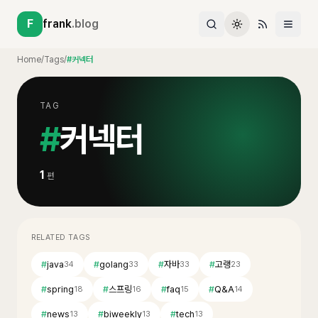
F
frank
.blog
Home
/
Tags
/
#커넥터
TAG
#
커넥터
1
편
RELATED TAGS
#
java
#
golang
#
자바
#
고랭
34
33
33
23
#
spring
#
스프링
#
faq
#
Q&A
18
16
15
14
#
news
#
biweekly
#
tech
13
13
13