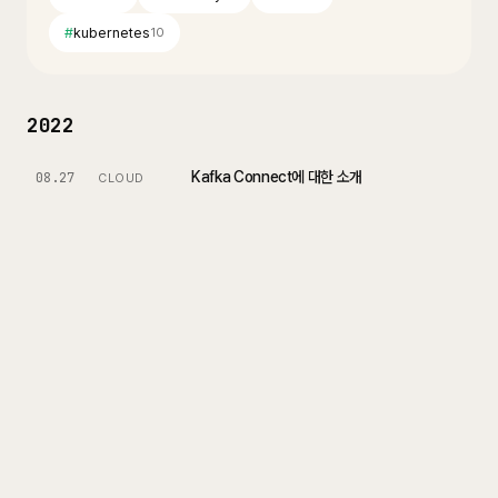
#
kubernetes
10
2022
Kafka Connect에 대한 소개
08.27
CLOUD