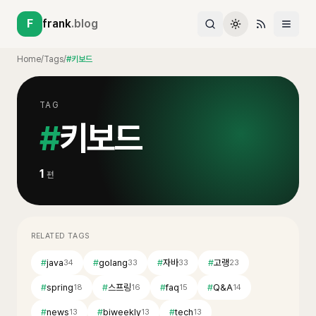
F
frank
.blog
Home
/
Tags
/
#키보드
TAG
#
키보드
1
편
RELATED TAGS
#
java
#
golang
#
자바
#
고랭
34
33
33
23
#
spring
#
스프링
#
faq
#
Q&A
18
16
15
14
#
news
#
biweekly
#
tech
13
13
13