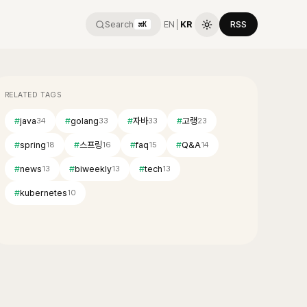
Search
EN
│
KR
RSS
⌘K
RELATED TAGS
#
java
#
golang
#
자바
#
고랭
34
33
33
23
#
spring
#
스프링
#
faq
#
Q&A
18
16
15
14
#
news
#
biweekly
#
tech
13
13
13
#
kubernetes
10