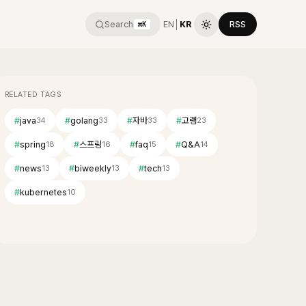
Search
EN
│
KR
RSS
⌘K
RELATED TAGS
#
java
#
golang
#
자바
#
고랭
34
33
33
23
#
spring
#
스프링
#
faq
#
Q&A
18
16
15
14
#
news
#
biweekly
#
tech
13
13
13
#
kubernetes
10