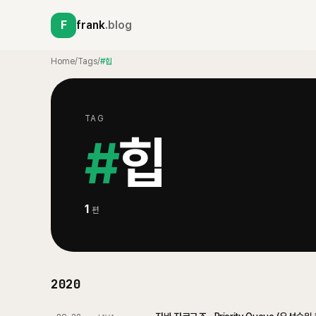
F
frank
.blog
Home
/
Tags
/
#힙
TAG
#
힙
1
편
2020