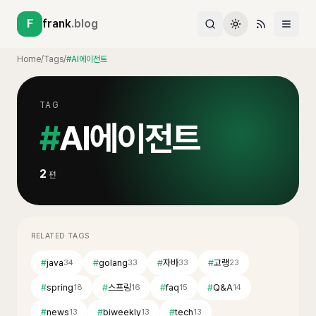
F
frank
.blog
Home
/
Tags
/
#AI에이전트
TAG
#
AI에이전트
2
편
RELATED TAGS
#
java
#
golang
#
자바
#
고랭
34
33
33
23
#
spring
#
스프링
#
faq
#
Q&A
18
16
15
14
#
news
#
biweekly
#
tech
13
13
13