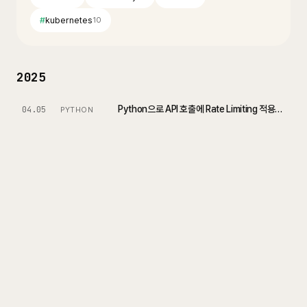
#
kubernetes
10
2025
Python으로 API 호출에 Rate Limiting 적용하기: aiolimiter와 aiometer 사용법
04.05
PYTHON