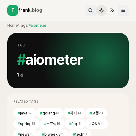
F
frank
.blog
Home
/
Tags
/
#aiometer
TAG
#
aiometer
1
편
RELATED TAGS
#
java
#
golang
#
자바
#
고랭
34
33
33
23
#
spring
#
스프링
#
faq
#
Q&A
18
16
15
14
#
news
#
biweekly
#
tech
13
13
13