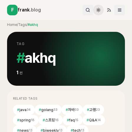
F
frank
.blog
Home
/
Tags
/
#akhq
TAG
#
akhq
1
편
RELATED TAGS
#
java
#
golang
#
자바
#
고랭
34
33
33
23
#
spring
#
스프링
#
faq
#
Q&A
18
16
15
14
#
news
#
biweekly
#
tech
13
13
13